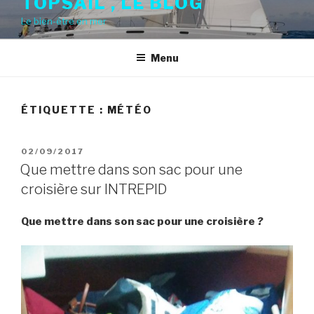
TOPSAIL , LE BLOG
Le bien-être en mer
Menu
ÉTIQUETTE :
MÉTÉO
PUBLIÉ
02/09/2017
LE
Que mettre dans son sac pour une
croisière sur INTREPID
Que mettre dans son sac pour une croisière
?