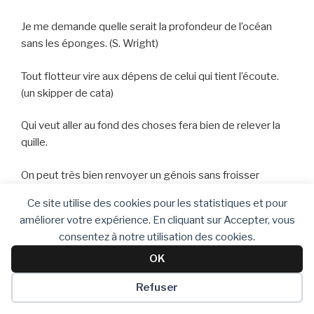
Je me demande quelle serait la profondeur de l’océan
sans les éponges. (S. Wright)
Tout flotteur vire aux dépens de celui qui tient l’écoute.
(un skipper de cata)
Qui veut aller au fond des choses fera bien de relever la
quille.
On peut très bien renvoyer un génois sans froisser
l’orgueil italien.
Ce site utilise des cookies pour les statistiques et pour
améliorer votre expérience. En cliquant sur Accepter, vous
C’est bien beau de mener quelqu’un en bateau, c’est
consentez à notre utilisation des cookies.
encore mieux s’il sait border les voiles.
OK
Qui aura le vent dans le dos le lundi de Pâques risque
Refuser
aussi d’y avoir un poisson.