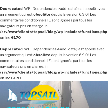
Deprecated
: WP_Dependencies->add_data() est appelé avec
un argument qui est
obsolète
depuis la version 6.9.0 ! Les
commentaires conditionnels IE sont ignorés par tous les
navigateurs pris en charge. in
/srv/www/clients/topsail/blog/wp-includes/functions.php
on line
6170
Deprecated
: WP_Dependencies->add_data() est appelé avec
un argument qui est
obsolète
depuis la version 6.9.0 ! Les
commentaires conditionnels IE sont ignorés par tous les
navigateurs pris en charge. in
/srv/www/clients/topsail/blog/wp-includes/functions.php
on line
6170
Aller
au
contenu
principal