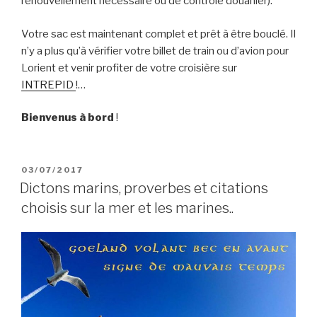
renouvellement nécessaire ou de contrôle douanier).
Votre sac est maintenant complet et prêt à être bouclé. Il
n’y a plus qu’à vérifier votre billet de train ou d’avion pour
Lorient et venir profiter de votre croisière sur
INTREPID
!…
Bienvenus à bord
!
PUBLIÉ
03/07/2017
LE
Dictons marins, proverbes et citations
choisis sur la mer et les marines..