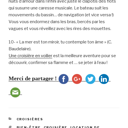
nuits d’amour dans l’infini avec juste le clapotis des flots
qui susurre une caresse musicale. Le bateau suit les
mouvements du bassin… de navigation (et vice versa !)
Vous vous endormez dans les bras, bercés par les
vagues et vous réveillez avec les rires des mouettes.
10- « La mer est ton miroir, tu contemple ton âme » (C.
Baudelaire).
Une croisière en voilier
est la meilleure aventure pour se
découvrir, confirmer sa flamme et … se jeter à l’eau !
Merci de partager !
CATÉGORIES
CROISIÈRES
ÉTIQUETTES
BIEN-ÊTRE
,
CROISIÈRE
,
LOCATION DE