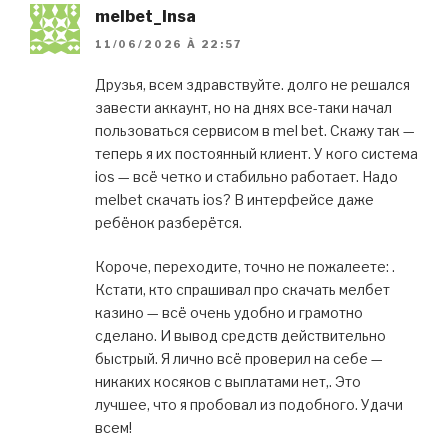
melbet_lnsa
11/06/2026 À 22:57
Друзья, всем здравствуйте. долго не решался
завести аккаунт, но на днях все-таки начал
пользоваться сервисом в mel bet. Скажу так —
теперь я их постоянный клиент. У кого система
ios — всё четко и стабильно работает. Надо
melbet скачать ios? В интерфейсе даже
ребёнок разберётся.
Короче, переходите, точно не пожалеете: .
Кстати, кто спрашивал про скачать мелбет
казино — всё очень удобно и грамотно
сделано. И вывод средств действительно
быстрый. Я лично всё проверил на себе —
никаких косяков с выплатами нет,. Это
лучшее, что я пробовал из подобного. Удачи
всем!