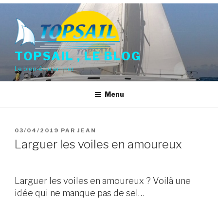
Aller
au
contenu
principal
TOPSAIL , LE BLOG
Le bien-être en mer
Menu
PUBLIÉ
03/04/2019
PAR
JEAN
LE
Larguer les voiles en amoureux
Larguer les voiles en amoureux ? Voilà une
idée qui ne manque pas de sel…