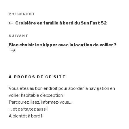
Navigation
Article
PRÉCÉDENT
de
précédent
Croisière en famille à bord du Sun Fast 52
l’article
Article
SUIVANT
suivant
Bien choisir le skipper avec la location de voilier ?
À PROPOS DE CE SITE
Vous êtes au bon endroit pour aborder la navigation en
voilier habitable d’exception !
Parcourez, lisez, informez-vous…
… et partagez aussi !
A bientôt à bord !