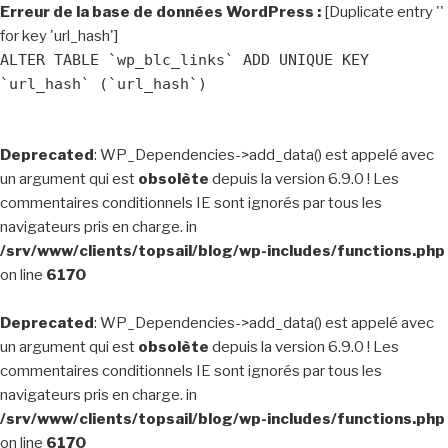
Erreur de la base de données WordPress :
[Duplicate entry ''
for key 'url_hash']
ALTER TABLE `wp_blc_links` ADD UNIQUE KEY
`url_hash` (`url_hash`)
Deprecated
: WP_Dependencies->add_data() est appelé avec
un argument qui est
obsolète
depuis la version 6.9.0 ! Les
commentaires conditionnels IE sont ignorés par tous les
navigateurs pris en charge. in
/srv/www/clients/topsail/blog/wp-includes/functions.php
on line
6170
Deprecated
: WP_Dependencies->add_data() est appelé avec
un argument qui est
obsolète
depuis la version 6.9.0 ! Les
commentaires conditionnels IE sont ignorés par tous les
navigateurs pris en charge. in
/srv/www/clients/topsail/blog/wp-includes/functions.php
on line
6170